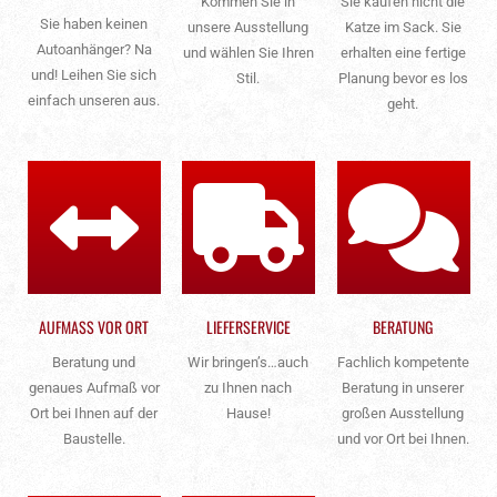
Kommen Sie in
Sie kaufen nicht die
Sie haben keinen
unsere Ausstellung
Katze im Sack. Sie
Autoanhänger? Na
und wählen Sie Ihren
erhalten eine fertige
und! Leihen Sie sich
Stil.
Planung bevor es los
einfach unseren aus.
geht.
AUFMASS VOR ORT
LIEFERSERVICE
BERATUNG
Beratung und
Wir bringen’s…auch
Fachlich kompetente
genaues Aufmaß vor
zu Ihnen nach
Beratung in unserer
Ort bei Ihnen auf der
Hause!
großen Ausstellung
Baustelle.
und vor Ort bei Ihnen.