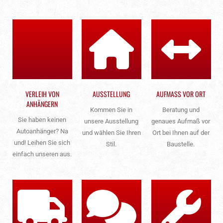
VERLEIH VON
AUSSTELLUNG
AUFMASS VOR ORT
ANHÄNGERN
Kommen Sie in
Beratung und
Sie haben keinen
unsere Ausstellung
genaues Aufmaß vor
Autoanhänger? Na
und wählen Sie Ihren
Ort bei Ihnen auf der
und! Leihen Sie sich
Stil.
Baustelle.
einfach unseren aus.