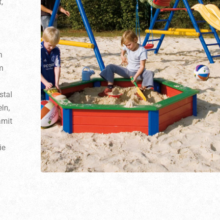
,
h
m
stal
ln,
amit
ie