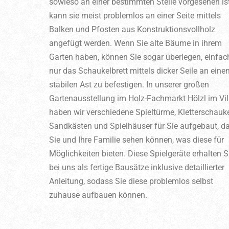
sowieso an einer bestimmten Stelle vorgesehen ist
kann sie meist problemlos an einer Seite mittels
Balken und Pfosten aus Konstruktionsvollholz
angefügt werden. Wenn Sie alte Bäume in ihrem
Garten haben, können Sie sogar überlegen, einfac
nur das Schaukelbrett mittels dicker Seile an eine
stabilen Ast zu befestigen. In unserer großen
Gartenausstellung im Holz-Fachmarkt Hölzl im Vil
haben wir verschiedene Spieltürme, Kletterschauke
Sandkästen und Spielhäuser für Sie aufgebaut, d
Sie und Ihre Familie sehen können, was diese für
Möglichkeiten bieten. Diese Spielgeräte erhalten S
bei uns als fertige Bausätze inklusive detaillierter
Anleitung, sodass Sie diese problemlos selbst
zuhause aufbauen können.