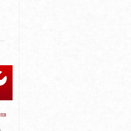
HTER
e