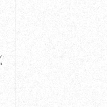
d
ür
on