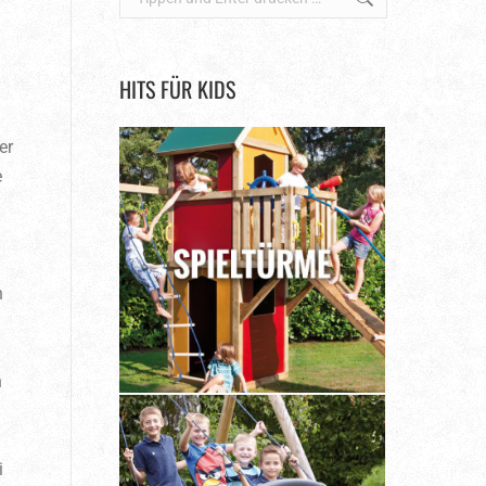
HITS FÜR KIDS
er
e
n
.
n
i