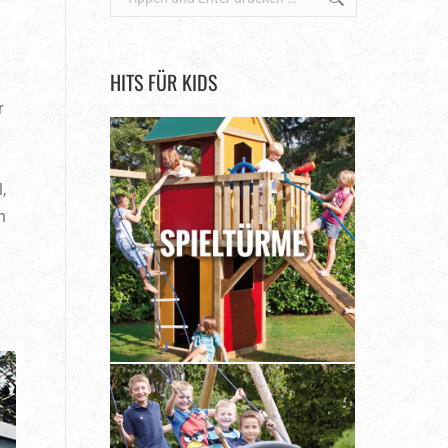
HITS FÜR KIDS
r
,
n