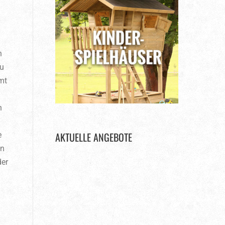
n
zu
mt
h
AKTUELLE ANGEBOTE
e
en
der