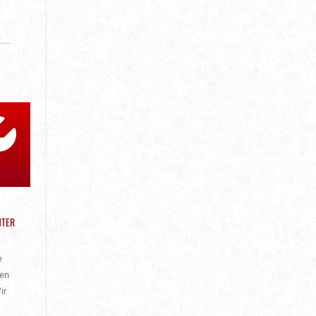
HTER
e
ben
ir