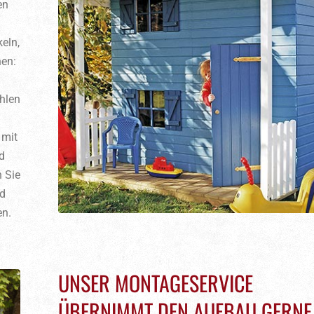
en
keln,
nen:
hlen
 mit
d
 Sie
nd
en.
UNSER MONTAGESERVICE
ÜBERNIMMT DEN AUFBAU GERNE