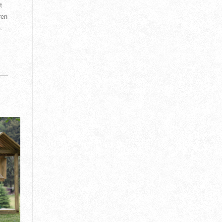
t
ren
.