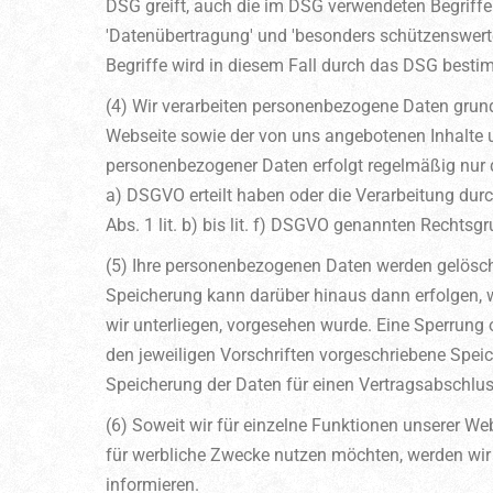
DSG greift, auch die im DSG verwendeten Begriffe '
'Datenübertragung' und 'besonders schützenswert
Begriffe wird in diesem Fall durch das DSG besti
(4) Wir verarbeiten personenbezogene Daten grunds
Webseite sowie der von uns angebotenen Inhalte un
personenbezogener Daten erfolgt regelmäßig nur da
a) DSGVO erteilt haben oder die Verarbeitung durch
Abs. 1 lit. b) bis lit. f) DSGVO genannten Rechtsgr
(5) Ihre personenbezogenen Daten werden gelöscht
Speicherung kann darüber hinaus dann erfolgen, w
wir unterliegen, vorgesehen wurde. Eine Sperrung 
den jeweiligen Vorschriften vorgeschriebene Speich
Speicherung der Daten für einen Vertragsabschluss 
(6) Soweit wir für einzelne Funktionen unserer Web
für werbliche Zwecke nutzen möchten, werden wir 
informieren.