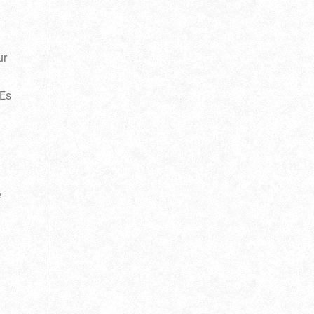
ur
 Es
e