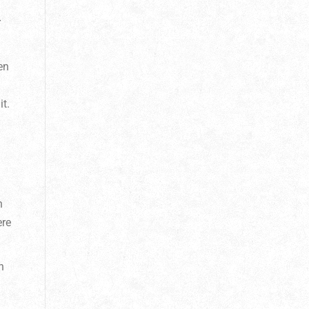
r
en
t.
n
ere
n