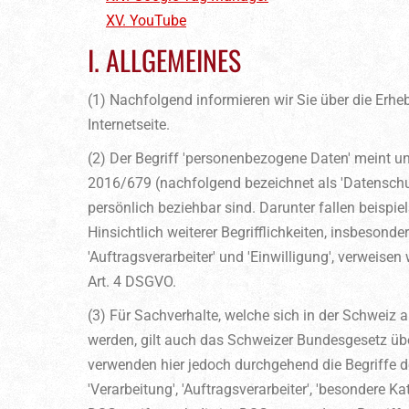
XV. YouTube
I. ALLGEMEINES
(1) Nachfolgend informieren wir Sie über die Er
Internetseite.
(2) Der Begriff 'personenbezogene Daten' meint unt
2016/679 (nachfolgend bezeichnet als 'Datenschut
persönlich beziehbar sind. Darunter fallen beispi
Hinsichtlich weiterer Begrifflichkeiten, insbesondere
'Auftragsverarbeiter' und 'Einwilligung', verweisen
Art. 4 DSGVO.
(3) Für Sachverhalte, welche sich in der Schweiz
werden, gilt auch das Schweizer Bundesgesetz übe
verwenden hier jedoch durchgehend die Begriffe 
'Verarbeitung', 'Auftragsverarbeiter', 'besondere 