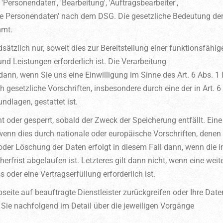
Personendaten', 'Bearbeitung', 'Auftragsbearbeiter',
e Personendaten' nach dem DSG. Die gesetzliche Bedeutung de
mmt.
ätzlich nur, soweit dies zur Bereitstellung einer funktionsfähig
d Leistungen erforderlich ist. Die Verarbeitung
nn, wenn Sie uns eine Einwilligung im Sinne des Art. 6 Abs. 1 li
 gesetzliche Vorschriften, insbesondere durch eine der in Art. 6
undlagen, gestattet ist.
 oder gesperrt, sobald der Zweck der Speicherung entfällt. Eine
enn dies durch nationale oder europäische Vorschriften, denen
oder Löschung der Daten erfolgt in diesem Fall dann, wenn die i
erfrist abgelaufen ist. Letzteres gilt dann nicht, wenn eine weit
oder eine Vertragserfüllung erforderlich ist.
seite auf beauftragte Dienstleister zurückgreifen oder Ihre Date
Sie nachfolgend im Detail über die jeweiligen Vorgänge